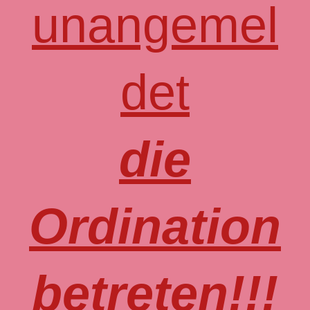
unangemel
det
die
Ordination
betreten!!!