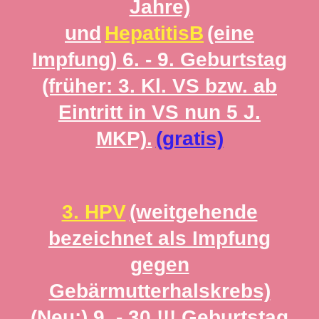
Jahre)
und
HepatitisB
(eine
Impfung) 6. - 9. Geburtstag
(früher: 3. Kl. VS bzw. ab
Eintritt in VS nun 5 J.
MKP).
(gratis)
3. HPV
(weitgehende
bezeichnet als Impfung
gegen
Gebärmutterhalskrebs)
(Neu:) 9. - 30.!!! Geburtstag